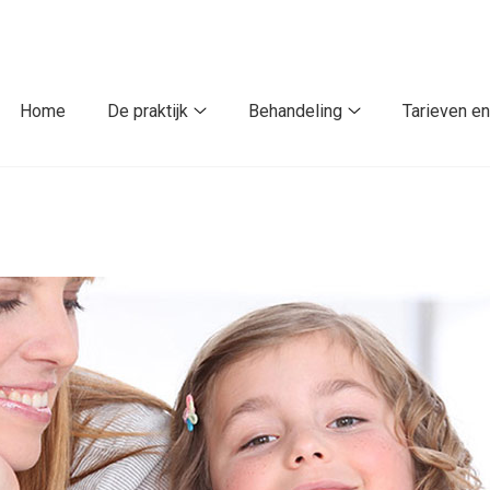
Home
De praktijk
Behandeling
Tarieven en
De
Behandeling
praktijk
submenu
submenu