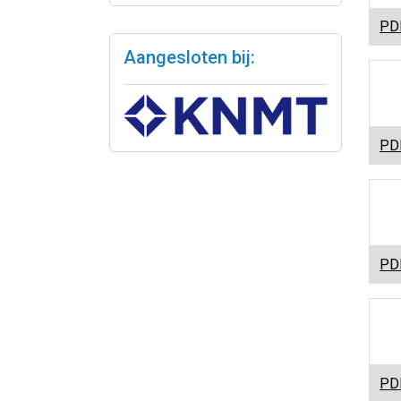
PD
Aangesloten bij:
PD
PD
PD