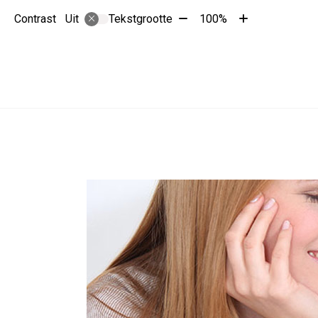
Tekst
Tekst
Contrast
Tekstgrootte
100%
Uit
verkleinen
vergroten
met
met
10%
10%
Hoofdmenu