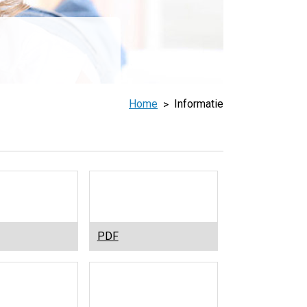
Home
Informatie
en
Diabetes
PDF
en
mondgezondheid