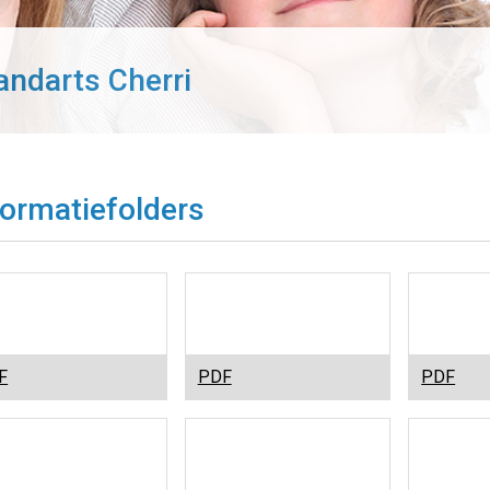
andarts Cherri
formatiefolders
Aften
Beugel
Blek
F
PDF
PDF