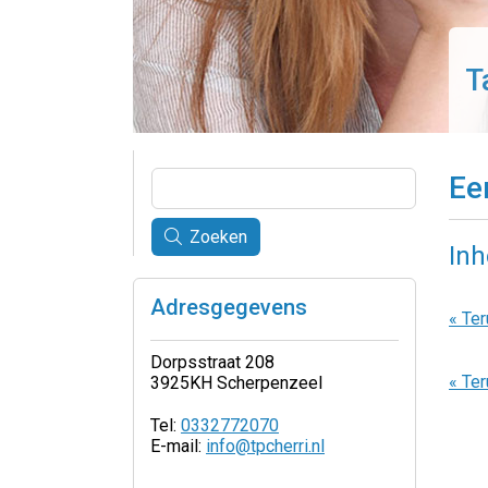
T
Ee
Zoeken
In
Adresgegevens
« Ter
Dorpsstraat 208
« Ter
3925KH Scherpenzeel
Tel:
0332772070
E-mail:
info@tpcherri.nl