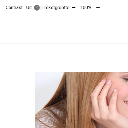
Tekst
Tekst
Contrast
Tekstgrootte
100%
Uit
verkleinen
vergroten
met
met
10%
10%
Hoofdmenu