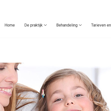
Home
De praktijk
Behandeling
Tarieven en
De
Behandeling
praktijk
submenu
submenu