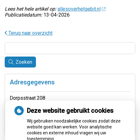
Lees het hele artikel op:
allesoverhetgebit.nl
Publicatiedatum:
13-04-2026
Terug naar overzicht
Zoeken
Adresgegevens
Dorpsstraat 208
3925KH Scherpenzeel
Deze website gebruikt cookies
Tel:
0332772070
Wij gebruiken noodzakelijke cookies zodat deze
E-mail:
info@tpcherri.nl
website goed kan werken. Voor analytische
cookies en externe inhoud vragen wij uw
toestemming.