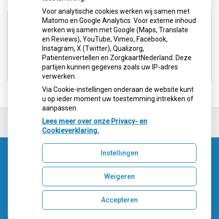
Voor analytische cookies werken wij samen met
Aangesloten bij:
Matomo en Google Analytics. Voor externe inhoud
werken wij samen met Google (Maps, Translate
en Reviews), YouTube, Vimeo, Facebook,
Instagram, X (Twitter), Qualizorg,
Patiëntenvertellen en ZorgkaartNederland. Deze
partijen kunnen gegevens zoals uw IP-adres
verwerken.
Via Cookie-instellingen onderaan de website kunt
u op ieder moment uw toestemming intrekken of
aanpassen.
Ga
terug
Lees meer over onze Privacy- en
naar
Cookieverklaring.
de
bovenkant
Instellingen
van
Uw Zorg Online
|
Beheer
de
website
Weigeren
Accepteren
Privacy verklaring
|
Cookie-instellingen
|
Voorwaarden